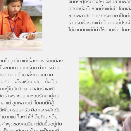
จันทร์-ศุกร์น้องใหม่จะไปช่วยพ่อก
อาทิตย์จะไปช่วยตั้งแต่เช้า โดยเล
ขวดพลาสติก และกระดาษ เป็นต้น 
ร้านรับซื้อของเก่าเป็นแบบนี้ประจ
ไม่มากนักแต่ก็ทำให้สามชีวิตในคร
ในทุกวัน แต่เรื่องการเรียนน้อง
หม่ก็จะทบทวนบทเรียน ทำการบ้าน
้ทุกเทอม นำมาซึ่งความภาค
รมกับทางโรงเรียนเสมอ ทั้งเป็น
มรู้ในวันวิทยาศาสตร์ และมี
ร์ เพราะอยากช่วยรักษาผู้คน
ล แต่ ลูกหลานย่าโมคนนี้ก็สู้
ดีเพื่อครอบครัว คือ แรงผลักดัน
ำบากแต่ก็จะทำให้เต็มที่และเต็ม
คำพูดของคนอื่นแต่มันขึ้นอยู่กับ
โร่ เป็นแรงบันดาลใจ และเป็นคนที่