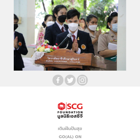
เติมฝันปันสุข
GO(AL) ON