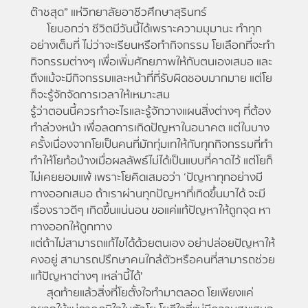
ต๊าชสุด” แห่วิทยาลัยอาชีวศึกษาสุรินทร์
โยบอกว่า ชีวิตมีวันนี้ได้เพราะความมุมานะ ทำทุก
อย่างเต็มที่ ไม่ว่าจะเรียนหรือทำกิจกรรม โยเลือกที่จะทำ
กิจกรรมต่างๆ เพื่อเพิ่มศักยภาพให้กับตนเองเสมอ และ
ถึงแม้จะมีกิจกรรมและหน้าที่ที่รับผิดชอบมากมาย แต่โย
ก็จะรู้จักจัดการเวลาให้เหมาะสม
รู้ว่าตอนนี้ควรทำอะไรและรู้จักวางแผนสิ่งต่างๆ ที่ต้อง
ทำล่วงหน้า เพื่อลดการเกิดปัญหาในอนาคต แต่ในบาง
ครั้งเนื่องจากโยเป็นคนที่มักทุ่มเทให้กับทุกกิจกรรมที่ทำ
ทำให้โยท้อบ้างเมื่อผลลัพธ์ไม่ได้เป็นแบบที่คาดไว้ แต่โยก็
ไม่เคยยอมแพ้ เพราะโยคิดเสมอว่า ‘ปัญหาทุกอย่างมี
ทางออกเสมอ ถ้าเราผ่านทุกปัญหาที่เกิดขึ้นมาได้ จะมี
เรื่องราวดีๆ เกิดขึ้นแน่นอน ขอแค่แก้ปัญหาให้ถูกจุด หา
ทางออกให้ถูกทาง
แต่ถ้าไม่สามารถแก้ไขได้ด้วยตนเอง อย่าปล่อยปัญหาให้
คงอยู่ สามารถปรึกษาคนใกล้ตัวหรือคนที่สามารถช่วย
แก้ปัญหาต่างๆ เหล่านี้ได้’
สุดท้ายแล้วสิ่งที่โยตั้งใจทำมาตลอด โยเพียงแค่