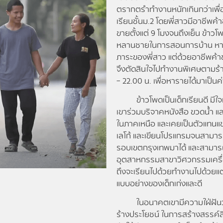
ตรากตรำทำงานหนักเกินกว่าเพื่อน
เรียนชั้นม.2 โดยพี่สาวมีอาชีพค้
ขายตั้งแต่ 9 โมงจนถึงเย็น ข้าว
หลานชายในการสอนการบ้าน หาข้าว
ภาระของพี่สาว แต่ด้วยอาชีพค้
จึงตัดสินใจไปทำงานพิเศษตามร้า
– 22.00 น. เพื่อหารายได้มาเป็นค่
ข้าวโพดเป็นเด็กเรียนดี มีใจเ
เขาร่วมบริจาคหนังสือ ขวดน้ำ แ
ในภาคเหนือ และเคยเป็นตัวแทนแข
เลโก้ และเขียนโปรแกรมจนสามารถ
รอบเขตกรุงเทพมาได้ และสามา
อุตสาหกรรมสาขาวิศวกรรมเครื่อ
ถึงจะเรียนไปด้วยทำงานไปด้วยแต่
แบบอย่างของเด็กเก่งและดี
ในอนาคตเขามีความใฝ่ฝันว่าอย
ร้างประโยชน์ ในการสร้างสรรค์สิ