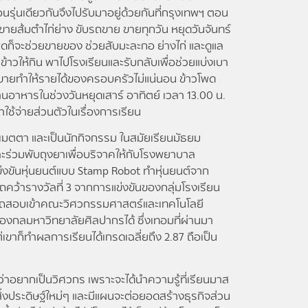
รุ่นเดียวกันจึงไปรับมาอยู่ด้วยกันที่กรุงเทพฯ ตอน
าขายส้มตำไก่ย่าง ขับรถขาย ขายทุกวัน หยุดวันจันทร์
โพดก็จะช่วยขายของ ช่วยสับมะละกอ ย่างไก่ และดูแล
ให้กิน พาไปโรงเรียนและรับกลับเพื่อช่วยแบ่งเบา
าขายทำให้รายได้ของครอบครัวไม่แน่นอน ข้าวโพด
นอาหารในช่วงวันหยุดเสาร์ อาทิตย์ เวลา 13.00 น.
าใช้จ่ายส่วนตัวในเรื่องการเรียน
มตตา และเป็นนักกิจกรรม ในสมัยเรียนมัธยม
ละร่วมพับถุงยาเพื่อบริจาคให้กับโรงพยาบาล
่งขันหุ่นยนต์แบบ Stamp Robot ทำหุ่นยนต์จาก
คว้ารางวัลที่ 3 จากการแข่งขันของกลุ่มโรงเรียน
รถสอบเข้าคณะวิศวกรรมศาสตร์และเทคโนโลยี
งกลมหาวิทยาลัยศิลปากรได้ ซึ่งเทอมที่ผ่านมา
เขาก็ทำผลการเรียนได้เกรดเฉลี่ยถึง 2.87 ถือเป็น
ากเป็นวิศวกร เพราะจะได้นำความรู้ที่เรียนมาส
่งประดิษฐ์ใหม่ๆ และมีแผนจะต่อยอดสร้างธุรกิจส่วน