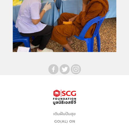
เติมฝันปันสุข
GO(AL) ON