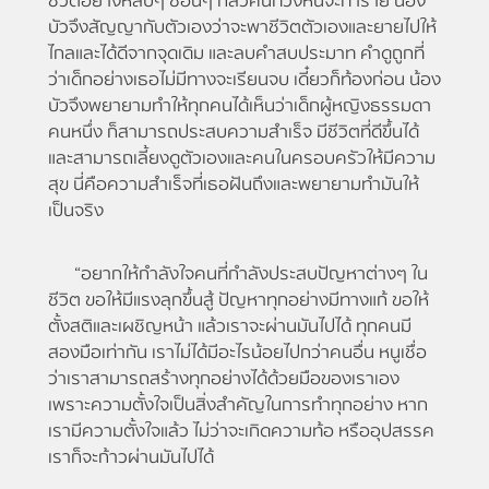
ชีวิตอย่างหลบๆ ซ่อนๆ กลัวคนทวงหนี้จะทำร้าย น้อง
บัวจึงสัญญากับตัวเองว่าจะพาชีวิตตัวเองและยายไปให้
ไกลและได้ดีจากจุดเดิม และลบคำสบประมาท คำดูถูกที่
ว่าเด็กอย่างเธอไม่มีทางจะเรียนจบ เดี๋ยวก็ท้องก่อน น้อง
บัวจึงพยายามทำให้ทุกคนได้เห็นว่าเด็กผู้หญิงธรรมดา
คนหนึ่ง ก็สามารถประสบความสำเร็จ มีชีวิตที่ดีขึ้นได้
และสามารถเลี้ยงดูตัวเองและคนในครอบครัวให้มีความ
สุข นี่คือความสำเร็จที่เธอฝันถึงและพยายามทำมันให้
เป็นจริง
“อยากให้กำลังใจคนที่กำลังประสบปัญหาต่างๆ ใน
ชีวิต ขอให้มีแรงลุกขึ้นสู้ ปัญหาทุกอย่างมีทางแก้ ขอให้
ตั้งสติและเผชิญหน้า แล้วเราจะผ่านมันไปได้ ทุกคนมี
สองมือเท่ากัน เราไม่ได้มีอะไรน้อยไปกว่าคนอื่น หนูเชื่อ
ว่าเราสามารถสร้างทุกอย่างได้ด้วยมือของเราเอง
เพราะความตั้งใจเป็นสิ่งสำคัญในการทำทุกอย่าง หาก
เรามีความตั้งใจแล้ว ไม่ว่าจะเกิดความท้อ หรืออุปสรรค
เราก็จะก้าวผ่านมันไปได้