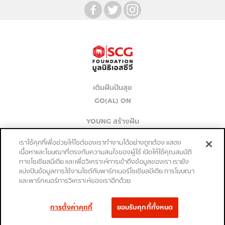
เติมฝันปันสุข
GO(AL) ON
YOUNG สร้างฝัน
เก่งจริงชิงค่าเทอม
เราใช้คุกกี้เพื่อช่วยให้ไซต์ของเราทำงานได้อย่างถูกต้อง แสดง
เนื้อหาและโฆษณาที่ตรงกับความสนใจของผู้ใช้ เปิดให้ใช้คุณสมบัติ
ปลุก PASSION ปั้น SUCCESS
ทางโซเชียลมีเดีย และเพื่อวิเคราะห์การเข้าถึงข้อมูลของเรา เรายัง
แบ่งปันข้อมูลการใช้งานไซต์กับพาร์ทเนอร์โซเชียลมีเดีย การโฆษณา
ติดต่อเรา
และพาร์ทเนอร์การวิเคราะห์ของเราอีกด้วย
การตั้งค่าคุกกี้
ยอมรับคุกกี้ทั้งหมด