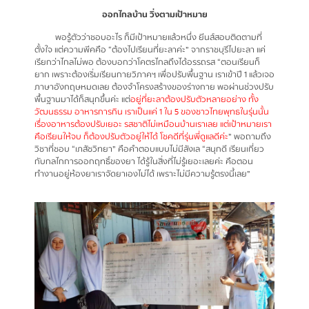
ออกไกลบ้าน วิ่งตามเป้าหมาย
พอรู้ตัวว่าชอบอะไร ก็มีเป้าหมายแล้วหนึ่ง ยีนส์สอบติดตามที่
ตั้งใจ แต่ความพีคคือ “ต้องไปเรียนที่ยะลาค่ะ” จากราชบุรีไปยะลา แค่
เรียกว่าไกลไม่พอ ต้องบอกว่าโคตรไกลถึงได้อรรถรส “ตอนเรียนก็
ยาก เพราะต้องเริ่มเรียนกายวิภาคฯ เพื่อปรับพื้นฐาน เราเข้าปี 1 แล้วเจอ
ภาษาอังกฤษหมดเลย ต้องจำโครงสร้างของร่างกาย พอผ่านช่วงปรับ
พื้นฐานมาได้ก็สนุกขึ้นค่ะ แต่
อยู่ที่ยะลาต้องปรับตัวหลายอย่าง ทั้ง
วัฒนธรรม อาหารการกิน เราเป็นแค่ 1 ใน 5 ของ
ชาวไทยพุทธในรุ่นนั้น
เรื่องอาหารต้องปรับเยอะ รสชาติไม่เหมือนบ้านเราเลย แต่เป้าหมายเรา
คือเรียนให้จบ ก็ต้องปรับตัวอยู่ให้ได้ โชคดีที่รุ่นพี่ดูแลดีค่ะ
” พอถามถึง
วิชาที่ชอบ “เภสัชวิทยา” คือคำตอบแบบไม่มีลังเล “สนุกดี เรียนเกี่ยว
กับกลไกการออกฤทธิ์ของยา ได้รู้ในสิ่งที่ไม่รู้เยอะเลยค่ะ คือตอน
ทำงานอยู่ห้องยาเราจัดยาเองไม่ได้ เพราะไม่มีความรู้ตรงนี้เลย”