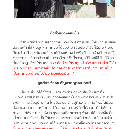
ตัวช่วยของคนขยัน
อย่างที่เล่าไปตอนแรกว่าฐานะทางบ้านของยีนส์ไม่ได้มีมาก ยีนส์เลย
ต้องเซฟค่าใช้จ่ายสุด ๆ ค่าเทอมก็ต้องจ่าย ชีวิตประจำวันก็มีรายจ่ายไป
อีก แต่คนดีและขยันแบบนี้ โชคก็ต้องให้รางวัลหรือตัวช่วยบ้างสิ “พอได้รู้
ข่าวจากทางวิทยาลัยว่ามีทุนการศึกษาตัวนี้ของมูลนิธิเอสซีจี ยีนส์ก็เลย
ยื่นสมัครดู แล้วก็ได้รับคัดเลือก
คือก่อนได้รับทุน ยีนส์จะแบ่งเงินที่กินใช้ใน
แต่ละวันไว้ส่วนหนึ่งเพื่อเป็นค่าเทอมด้วย พอได้ทุนเราก็นำเงินส่วนนี้มา
เป็นค่าเทอมได้ เลยไม่ต้องกังวลส่วนอื่นค่ะ
”
ถูกต้องไว้ก่อน สัญชาตญาณบอกไว้
เรียนจบปุ๊บก็ได้ทำงานปั๊บ ยีนส์พร้อมลุยงานในตำแหน่งเจ้า
พนักงานเภสัชกรรม แน่นอนว่าต้องเลือกพื้นที่จังหวัดราชบุรี เพราะอะไร
จะดีเท่าการได้อยู่บ้านเกิด โดยยีนส์ประจำอยู่ที่ รพ.ปากท่อ “พอได้เรียน
ต่อและจบออกมา เหมือนเราได้ต่อยอดความรู้ สิ่งที่เรียนมาก็ได้ใช้ในการ
ทำงาน ได้พิจารณาใบสั่งยา ดูรายละเอียดต่าง ๆ ทำงานได้คล่องขึ้น คือ
เมื่อก่อนเราทำส่วนนี้ไม่ได้เลย” สกิลของยีนส์อัปไปอีกขั้น แต่ไม่จบแค่นั้น
เพราะความกดดันของงานนี้ก็หนักอยู่ จะมาผิดเล็กผิดน้อยคือถือว่าพัง
“
ในแต่ละวันเราต้องรอบคอบมาก ไม่จัดยาผิด ไม่ประเมินใบสั่งยาผิด คือ