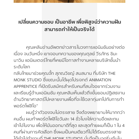
เปลี่ยนความชอบ เป็นอาชีพ เพื่อพิสูจน์ว่าความฝัน
สามารถทำให้เป็นจริงได้
คุณเหลิมอ่านอัพตทข่าวสารในวงการแอนิมชันอย่างต่อ
เนื่อง จนวันหนึ่ง เขาเจอบทความของคุณตุลย์ วีรภัทร ชินะ
นาวิน แอนิเมเตอร์ไทยที่เคยมีโอกาสทำงานหลายบริษัทชั้นนำ
ระดับโลก
กลับไทยมาช่วยคุณจั้ก สุภณวิชญ์ สมสมาน ที่บริษัท THE
MONK STUDIO ซึ่งขณะนั้นได้ผุดโปรเจกต์ ANIMATION
APPRENTICE ที่เปิดรับสมัครสำหรับคนที่สนใจอยากร่วมงาน
และเรียนรู้ด้านแอนิเมชัน
คุณเหลิมเห็นแล้วถึงขั้นยอมปฏิเสธงาน
ด้านวิทยาศาสตร์ไปหลายงานเพื่อที่จะใช้เวลาทุ่มเทไปกับการทำ
พอร์ตโฟลิโอ
“
ผมรู้ว่าตัวองจบไม่ตรงสาย จึงต้องพยายาบให้มากกว่า
คนอื่น ผมทำพอร์ตโฟลิโอวันละ 14 ชั่วโมงใส่ความอึดและทน
เข้าไปในงาน เพื่อให้มันออกมาดีที่สุด และสุดท้ายผมก็เป็น 1 ใน 4
คนที่ผ่านการคัดเลือก ซึ่งผมเป็นคนเดียวที่ไม่ได้เรียนตรงสาย
ได้เข้าไปทำงานที่ THE MONK STUDIOS นั่นจึงเป็นจุดริ่มต้นใน