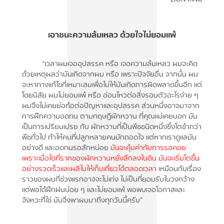
เอาชนะความล้มเหลว ด้วยใจไม่ยอมแพ้
“เวลาผมเจออุปสรรค หรือ เจอความล้มเหลว ผมจะคิด
ด้วยเหตุผลว่ามันเกิดจากผม หรือ เพราะปัจจัยอื่น จากนั้น ผม
จะหาทางแก้ไขที่เหมาะสมเพื่อไม่ให้มันเกิดการผิดพลาดขึ้นอีก แต่
โดยนิสัย ผมไม่ยอมแพ้ หรือ อ่อนไหวต่อสิ่งรอบตัวอะไรง่าย ๆ
ผมจึงไม่เคยย่อท้อต่อปัญหาและอุปสรรค ส่วนหนึ่งอาจมาจาก
การฝึกความอดทน ตามทฤษฎีผักหวาน ที่คุณแม่เคยบอก มัน
เป็นการเปรียบเปรย กับ ผักหวานที่เป็นพืชชนิดหนึ่งซึ่งโตช้ากว่า
พืชทั่วไป ทำให้คนที่ปลูกหลายคนมักถอดใจ แต่หากเราดูแลมัน
อย่างดี และอดทนรอสักหน่อย
มันจะคุ้มค่ากับการรอคอย
เพราะเมื่อใดที่รากของผักหวานหยั่งลึกลงในดิน มันจะเริ่มโตขึ้น
อย่างรวดเร็วและผลิใบให้เก็บเกี่ยวได้ตลอดเวลา
เหมือนกับเรื่อง
ราวของผมที่ช่วงแรกอาจจะไม่เก่ง ไม่เป็นที่ยอมรับในวงกว้าง
แต่พอได้ฝึกฝนบ่อย ๆ และไม่ยอมแพ้ พอพบเจอโอกาสและ
จังหวะที่ใช่ มันจึงพาผมมาถึงทุกวันนี้ครับ”