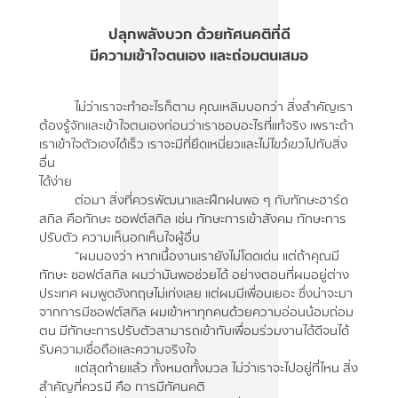
ปลุกพลังบวก ด้วยทัศนคติที่ดี
มีความเข้าใจตนเอง และถ่อมตนเสมอ
ไม่ว่าเราจะทำอะไรก็ตาม คุณเหลิมบอกว่า สิ่งสำคัญเรา
ต้องรู้จักและเข้าใจตนเองก่อนว่าเราชอบอะไรที่แท้จริง เพราะถ้า
เราเข้าใจตัวเองได้เร็ว เราจะมีที่ยึดเหนี่ยวและไม่ไขว้เขวไปกับสิ่ง
อื่น
ได้ง่าย
ต่อมา สิ่งที่ควรพัฒนาและฝึกฝนพอ ๆ กับทักษะฮาร์ด
สกิล คือทักษะ ซอฟต์สกิล เช่น ทักษะการเข้าสังคม ทักษะการ
ปรับตัว ความเห็นอกเห็นใจผู้อื่น
“ผมมองว่า หากเนื้องานเรายังไม่โดดเด่น แต่ถ้าคุณมี
ทักษะ ซอฟต์สกิล ผมว่ามันพอช่วยได้ อย่างตอนที่ผมอยู่ต่าง
ประเทศ ผมพูดอังกฤษไม่เก่งเลย แต่ผมมีเพื่อนเยอะ ซึ่งน่าจะมา
จากการมีซอฟต์สกิล ผมเข้าหาทุกคนด้วยความอ่อนน้อมถ่อม
ตน มีทักษะการปรับตัวสามารถเข้ากับเพื่อมร่วมงานได้ดีจนได้
รับความเชื่อถือและความจริงใจ
แต่สุดท้ายแล้ว ทั้งหมดทั้งมวล ไม่ว่าเราจะไปอยู่ที่ไหน สิ่ง
สำคัญที่ควรมี คือ การมีทัศนคติ