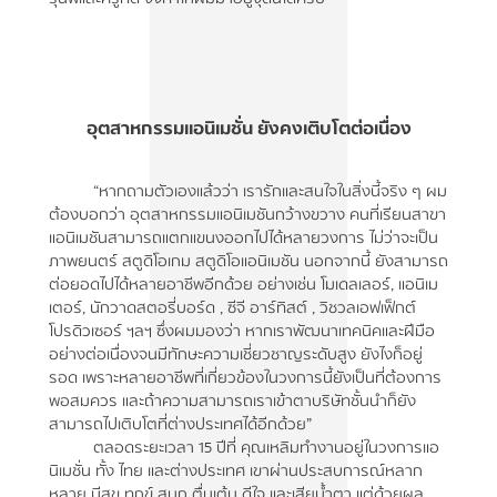
อุตสาหกรรมแอนิเมชั่น ยังคงเติบโตต่อเนื่อง
“หากถามตัวเองแล้วว่า เรารักและสนใจในสิ่งนี้จริง ๆ ผม
ต้องบอกว่า อุตสาหกรรมแอนิเมชันกว้างขวาง คนที่เรียนสาขา
แอนิเมชันสามารถแตกแขนงออกไปได้หลายวงการ ไม่ว่าจะเป็น
ภาพยนตร์ สตูดิโอเกม สตูดิโอแอนิเมชัน นอกจากนี้ ยังสามารถ
ต่อยอดไปได้หลายอาชีพอีกด้วย อย่างเช่น โมเดลเลอร์, แอนิเม
เตอร์, นักวาดสตอรี่บอร์ด , ซีจี อาร์ทิสต์ , วิชวลเอฟเฟ็กต์
โปรดิวเซอร์ ฯลฯ ซึ่งผมมองว่า หากเราพัฒนาเทคนิคและฝีมือ
อย่างต่อเนื่องจนมีทักษะความเชี่ยวชาญระดับสูง ยังไงก็อยู่
รอด เพราะหลายอาชีพที่เกี่ยวข้องในวงการนี้ยังเป็นที่ต้องการ
พอสมควร และถ้าความสามารถเราเข้าตาบริษัทชั้นนำก็ยัง
สามารถไปเติบโตที่ต่างประเทศได้อีกด้วย”
ตลอดระยะเวลา 15 ปีที่ คุณเหลิมทำงานอยู่ในวงการแอ
นิเมชั่น ทั้ง ไทย และต่างประเทศ เขาผ่านประสบการณ์หลาก
หลาย มีสุข ทุกข์ สนุก ตื่นเต้น ดีใจ และเสียน้ำตา แต่ด้วยผล