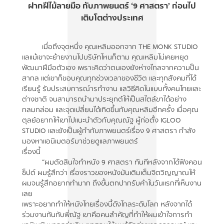
ฝากฝีไม้ลายมือ กับภาพยนตร์ ‘9 ศาสตรา’ ก่อนไป
เติบโตต่างประเทศ
เมื่อถึงจุดหนึ่ง คุณเหลิมออกจาก THE MONK STUDIO
แลแม้เขาจะย้ายงานไปบริษัทไหนก็ตาม คุณเหลิมไม่เคยหยุด
พัฒนาฝีมือตัวเอง เพราะคิดว่าตนเองยังห่างไกลจากความป็น
สากล แต่เขาก็ขอบคุณทุกช่วงเวลาของชีวิต และทุกสังคมที่ได้
เรียนรู้ รับประสบการณ์ารทำงาน แลวิธีคิดในแบบทั้งคนไทยและ
ต่างชาติ จนสามารถนำมาประยุกต์ให้เป็นสไตล์ขาได้อย่าง
กลมกล่อม และจุดเปลี่ยนได้เกิดขึ้นกับคุณหลิมอีกครั้ง เมื่อคุณ
ตุลย์อยากให้เขาไปแนะนำตัวกับคุณณัฐ ผู้ก่อตั้ง IGLOO
STUDIO และยังเป็นผู้กำกับภาพยนตร์เรื่อง 9 ศาสตรา กำลัง
มองหาแอนิเมตอร์มาช่วยดูแลภาพยนตร์
เรื่องนี้
“ผมตัดสินใจทำหนัง 9 ศาสตรา ทันทีหลังจากได้ฟังคอน
ซ็ปต์ ผมรู้สึกว่า เรื่องราวของหนังมันเติมเต็มจิตวิญญาณให้
ผมจนรู้สึกอยากทำมาก ถึงขั้นตกปากรับคำในวันแรกที่เห็นงาน
เลย
เพราะอยากทำให้หนังไทยเรื่องนี้ดังไกลระดับโลก หลังจากได้
ร่วมงานกันกับพี่ณัฐ เขาคือคนสำคัญที่ทำให้ผมเข้าใจการทำ