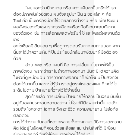
“ผมมองว่า เป้าหมาย หรือ ความฝันจะเป็นจริงได้ เรา
ต้องมีภาพในหัวชัดเจน ผมจึงสรุปมาเป็น 2 ข้อหลัก ๆ คือ
Tool คือ เป็นเครื่องมือที่ใช้วัดผลการทำงาน หรือ เพื่อประเมิน
ผลลัพธ์ของตัวเอง เราควรเลือกเครื่องมือทีเหมาะสมกับงาน
ของตัวเอง เช่น การเลือกแพลตฟอร์มที่ใช่ และโพสต์ผลงานตัว
เอง
ลงโซเชียลมีเดียบ่อย ๆ เพื่อดูการตอบรับจากคนภายนอก จาก
นั้นจะได้นำความเห็นที่เป็นประโยชน์กลับมาพัฒนาฝีมือตัวเอง
ด้วย
ส่วน Map หรือ แผนที่ คือ การเปลี่ยนมโนภาพให้เป็น
ภาพชัดเจน เพราะถ้าเราไม่ร่างภาพออกมา มันจะมีแต่ความคิด
ในหัวที่ดูเหมือนฝัน การวาดภาพออกมาก็เพื่อให้มันเป็นสิ่งที่จับ
ต้องได้มากขึ้น และจะได้รู้ว่า เราอยู่ตรงไหนของแผนที่ จะได้ไต่
ระดับไปตามเป้าหมายที่วางไว้ได้ง่ายขึ้น
สุดท้ายแล้ว การเปลี่ยนเป้าหมายให้กลายเป็นจริง มันขึ้น
อยู่กับองค์ประกอบหลายอย่าง ไม่ใช่แค่ฝีมือผมเท่านั้น แต่ยัง
รวมถึง โชคชะตา โอกาส จังหวะชีวิต ความพยายาม ไม่ย่อท้อ
ตลอดจน
การได้ทำงานกับคนที่หลากหลายทั้งทางภาษา วิธีการและความ
คิด ได้อยู่ในสังคมที่คอยช่วยเหลือและแนะนำในสิ่งที่ดี มีเพื่อน
รุ่นพี่และครูที่ดี จึงทำให้ผมมาอยู่จุดนี้ได้ครับ”