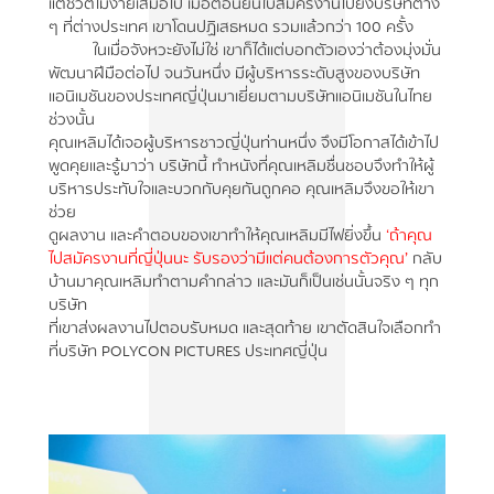
แต่ชีวิตไม่ง่ายเสมอไป เมื่อตอนยื่นใบสมัครงานไปยังบริษัทต่าง
ๆ ที่ต่างประเทศ เขาโดนปฏิเสธหมด รวมแล้วกว่า 100 ครั้ง
ในเมื่อจังหวะยังไม่ใช่ เขาก็ได้แต่บอกตัวเองว่าต้องมุ่งมั่น
พัฒนาฝีมือต่อไป จนวันหนึ่ง มีผู้บริหารระดับสูงของบริษัท
แอนิเมชันของประเทศญี่ปุ่นมาเยี่ยมตามบริษัทแอนิเมชันในไทย
ช่วงนั้น
คุณเหลิมได้เจอผู้บริหารชาวญี่ปุ่นท่านหนึ่ง จึงมีโอกาสได้เข้าไป
พูดคุยและรู้มาว่า บริษัทนี้ ทำหนังที่คุณเหลิมชื่นชอบจึงทำให้ผู้
บริหารประทับใจและบวกกับคุยกันถูกคอ คุณเหลิมจึงขอให้เขา
ช่วย
ดูผลงาน และคำตอบของเขาทำให้คุณเหลิมมีไฟยิ่งขึ้น
‘ถ้าคุณ
ไปสมัครงานที่ญี่ปุ่นนะ รับรองว่ามีแต่คนต้องการตัวคุณ’
กลับ
บ้านมาคุณเหลิมทำตามคำกล่าว และมันก็เป็นเช่นนั้นจริง ๆ ทุก
บริษัท
ที่เขาส่งผลงานไปตอบรับหมด และสุดท้าย เขาตัดสินใจเลือกทำ
ที่บริษัท POLYCON PICTURES ประเทศญี่ปุ่น