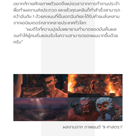
อยากท้ทายศักยภาพตัวเองจึงแบ่งเวลาจากการทำงานประจำ
พื่อทำผลงานส่งประกวด และแล้วคุณเหลิมก็ทำสำเร็จสามารถ
คว้าอันดับ 1 ด้วยคะแนนที่เป็นเอกฉันท์และได้รับคำชม
ล้นหลาม
จากแอนิเมเตอร์หลากหลายประเทศทั่วโลก
“ผมดีใจที่ความมุ่งมั่นพยายามทำมาตลอดมันเห็นผล
จนทำให้ผู้คนเริ่มยอมรับในความสามารถของผมมากขึ้นด้วย
ครับ”
ผลงานจาก ภาพยนต์ '9 ศาสตรา'