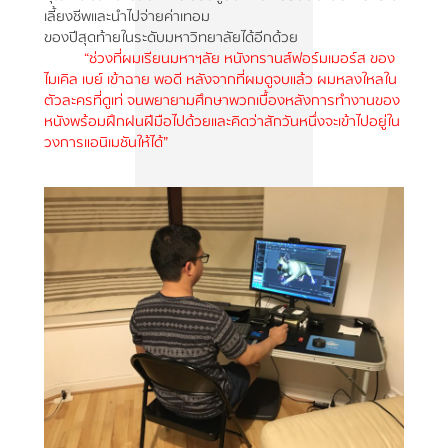
เลี้ยงชีพและนำไปจ่ายค่าเทอม
ของปีสุดท้ายในระดับมหาวิทยาลัยได้อีกด้วย
“ช่วงที่ผมเรียนมหาฯลัย หนังทรานส์ฟอร์มเมอร์ส ของ
ไมเคิล เบย์ เข้าฉาย พอดี หลังจากที่ผมดูจบแล้ว ผมหลงใหลใน
ตัวละครที่ดูเท่ จนพยายามศึกษาพวกเบื้องหลังการทำงานของ
หนังพร้อมฝึกฝนฝีมือไปด้วยและคิดว่าสักวันหนึ่งจะเข้าไปอยู่ใน
วงการแอนิเมชันให้ได้”