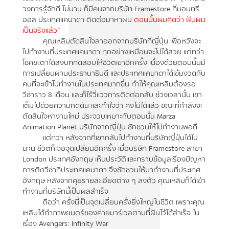
วงการรู้จักดี ไม่นาน ก็มีคนจากบริษัท Framestore ที่มอนทรี
ออล ประเทศแคนาดา ติดต่อมาหาผม
ตอนนั้นผมคิดว่า ฝันผม
เป็นจริงแล้ว”
คุณเหลิมตัดสินใจลาออกจากบริษัทที่ญี่ปุ่น เพื่อหวังจะ
ไปทำงานที่ประเทศแคนาดา ทุกอย่างเหมือนจะไปได้สวย แต่ทว่า
โชคชะตาได้ส่งบททดสอบให้ชีวิตเขาอีกครั้ง เนื่องด้วยตอนนั้นมี
การเปลี่ยนผ่านประธานาธิบดี และประเทศแคนาดาได้เข้มงวดกับ
คนที่จะเข้าไปทำงานในประเทศมากขึ้น ทำให้คุณเหลิมต้องรอ
วีซ่าราว 8 เดือน และก็ไร้วี่แววการติดต่อกลับ ช่วงเวลานั้น เขา
เต็มไปด้วยความกดดัน และทำใจว่า คงไม่ได้แล้ว ขณะที่กำลังจะ
ตัดสินใจหางานใหม่ ประจวบเหมาะกับตอนนั้น Marza
Animation Planet บริษัทจากญี่ปุ่น ชักชวนให้ไปทำงานพอดี
แต่ทว่า หลังจากที่เขากลับไปทำงานที่บริษัทญี่ปุ่นได้ไม่
นาน ชีวิตก็เจอจุดเปลี่ยนอีกครั้ง เมื่อบริษัท Framestore สาขา
London ประเทศอังกฤษ เห็นประวัติและทราบข้อมูลเรื่องปัญหา
การติดวีซ่าที่ประเทศแคนาดา จึงชักชวนให้มาทำงานที่ประเทศ
อังกฤษ หลังจากคุยรายละเอียดต่าง ๆ ลงตัว คุณเหลิมก็ได้เข้า
ทำงานที่บริษัทนี้เป็นผลสำเร็จ
ถือว่า ครั้งนี้เป็นจุดเปลี่ยนครั้งยิ่งใหญ่ในชีวิต เพราะคุณ
เหลิมได้ทำภาพยนตร์ของค่ายมาร์เวลตามที่ฝันไว้ได้สำเร็จ ใน
เรื่อง Avengers: Infinity War