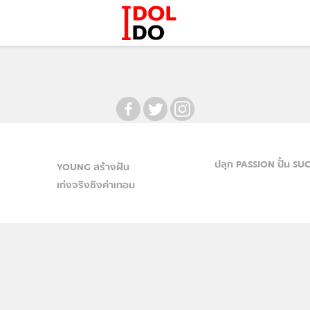
ปลุก PASSION ปั้น SU
YOUNG สร้างฝัน
เก่งจริงชิงค่าเทอม