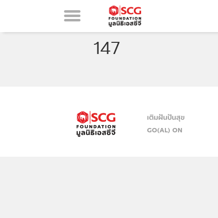
147
เติมฝันปันสุข
GO(AL) ON