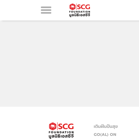
เติมฝันปันสุข
GO(AL) ON