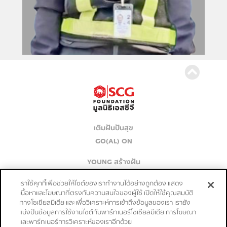
เติมฝันปันสุข
GO(AL) ON
YOUNG สร้างฝัน
เก่งจริงชิงค่าเทอม
เราใช้คุกกี้เพื่อช่วยให้ไซต์ของเราทำงานได้อย่างถูกต้อง แสดง
เนื้อหาและโฆษณาที่ตรงกับความสนใจของผู้ใช้ เปิดให้ใช้คุณสมบัติ
ปลุก PASSION ปั้น SUCCESS
ทางโซเชียลมีเดีย และเพื่อวิเคราะห์การเข้าถึงข้อมูลของเรา เรายัง
แบ่งปันข้อมูลการใช้งานไซต์กับพาร์ทเนอร์โซเชียลมีเดีย การโฆษณา
ติดต่อเรา
และพาร์ทเนอร์การวิเคราะห์ของเราอีกด้วย