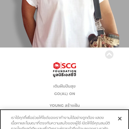
เติมฝันปันสุข
GO(AL) ON
YOUNG สร้างฝัน
เก่งจริงชิงค่าเทอม
เราใช้คุกกี้เพื่อช่วยให้ไซต์ของเราทำงานได้อย่างถูกต้อง แสดง
เนื้อหาและโฆษณาที่ตรงกับความสนใจของผู้ใช้ เปิดให้ใช้คุณสมบัติ
ปลุก PASSION ปั้น SUCCESS
ทางโซเชียลมีเดีย และเพื่อวิเคราะห์การเข้าถึงข้อมูลของเรา เรายัง