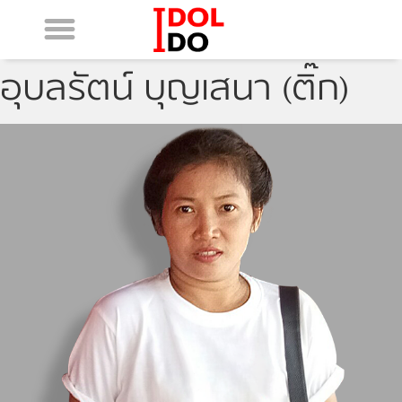
อุบลรัตน์ บุญเสนา (ติ๊ก)