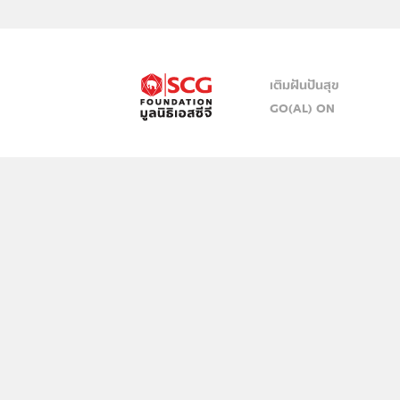
เติมฝันปันสุข
GO(AL) ON