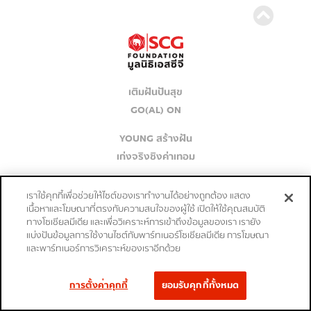
เติมฝันปันสุข
GO(AL) ON
YOUNG สร้างฝัน
เก่งจริงชิงค่าเทอม
ปลุก PASSION ปั้น SUCCESS
เราใช้คุกกี้เพื่อช่วยให้ไซต์ของเราทำงานได้อย่างถูกต้อง แสดง
เนื้อหาและโฆษณาที่ตรงกับความสนใจของผู้ใช้ เปิดให้ใช้คุณสมบัติ
ติดต่อเรา
ทางโซเชียลมีเดีย และเพื่อวิเคราะห์การเข้าถึงข้อมูลของเรา เรายัง
แบ่งปันข้อมูลการใช้งานไซต์กับพาร์ทเนอร์โซเชียลมีเดีย การโฆษณา
และพาร์ทเนอร์การวิเคราะห์ของเราอีกด้วย
การตั้งค่าคุกกี้
ยอมรับคุกกี้ทั้งหมด