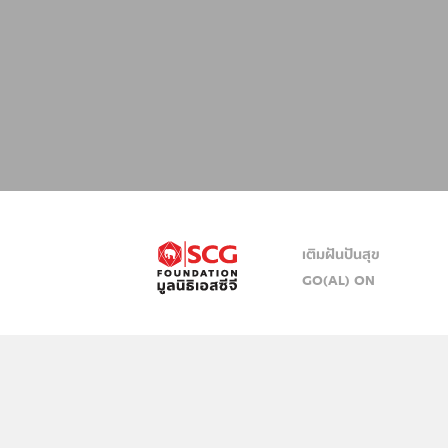
เติมฝันปันสุข
GO(AL) ON