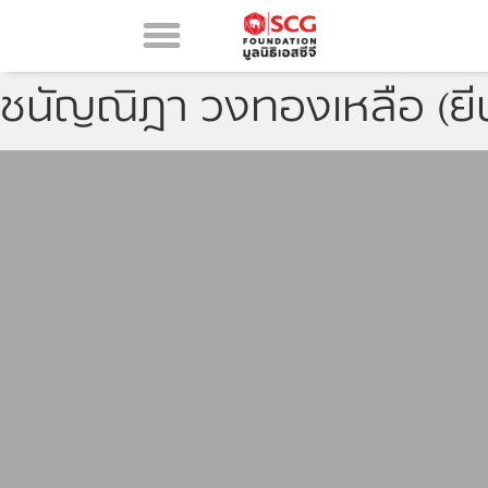
ชนัญณิฎา วงทองเหลือ (ยีน